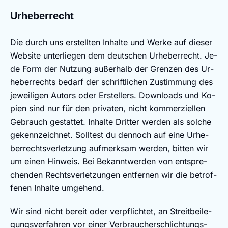
Ur­he­ber­recht
Die durch uns er­stell­ten In­hal­te und Wer­ke auf die­ser
Web­site un­ter­lie­gen dem deut­schen Ur­he­ber­recht. Je­
de Form der Nut­zung au­ßer­halb der Gren­zen des Ur­
he­ber­rechts be­dar­f der schrift­li­chen Zu­stim­mung des
je­wei­li­gen Au­tors oder Er­stel­lers. Down­loads und Ko­
pi­en sind nur für den pri­va­ten, nicht kom­mer­ziel­len
Ge­brauch ge­stat­tet. In­hal­te Drit­ter wer­den als sol­che
ge­kenn­zeich­net. Soll­test du den­noch auf ei­ne Ur­he­
ber­rechts­ver­let­zung auf­merk­sam wer­den, bit­ten wir
um ei­nen Hin­weis. Bei Be­kannt­wer­den von ent­spre­
chen­den Rechts­ver­let­zun­gen ent­fer­nen wir die be­trof­
fe­nen In­hal­te um­ge­hend.
Wir sind nicht be­reit oder ver­pflich­tet, an Streit­bei­le­
gungs­ver­fah­ren vor ei­ner Ver­brau­cher­schlich­tungs­