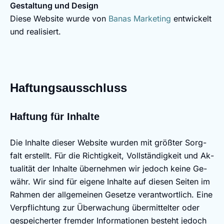
Gestaltung und Design
Diese Website wurde von
Banas Marketing
entwickelt
und realisiert.
Haft­ungs­aus­schluss
Haft­ung für In­hal­te
Die In­hal­te die­ser Web­site wur­den mit größ­ter Sorg­
falt er­stellt. Für die Richtig­keit, Voll­stän­dig­keit und Ak­
tu­a­li­tät der In­hal­te über­neh­men wir je­doch kei­ne Ge­
währ. Wir sind für ei­ge­ne In­hal­te auf die­sen Sei­ten im
Rah­men der all­ge­mei­nen Ge­set­ze ver­ant­wort­lich. Ei­ne
Ver­pflich­tung zur Über­wa­chung über­mit­tel­ter oder
ge­spei­cher­ter frem­der In­for­ma­tio­nen be­steht je­doch