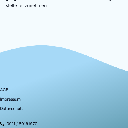
stel­le teil­zu­neh­men.
AGB
Impressum
Datenschutz
0911 / 80191970